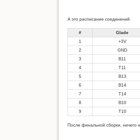
А это расписание соединений.
#
Glade
1
+3V
2
GND
3
B11
4
T11
5
B13
6
B14
7
T14
8
B10
9
T10
После финальной сборки, ничего н