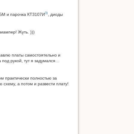
3)
02БМ и парочка КТ3107И
, диоды
лиампер! Жуть. )))
травлю платы самостоятельно и
а под рукой, тут я задумался…
нем практически полностью за
схему, а потом и развести плату!