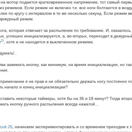
на мотор подается кратковременное напряжение, тот самый первы
из режимов. Если режим не включен т.е. все ноги болтаются в возд
лее по кругу с интервалом в те же несколько секунд. Если режим в
 дежурный режим.
ога, которая отвечает за распыление по требованию. И, оказалось,
вых, успешно инициализируется, а, во-вторых, переходит в дежурн
2)
т
, хотя и не находится в выключенном режиме.
думать!..
ва зажимать кнопку, как минимум, на время инициализации, но так
ния.
примечании я не прав и не обязательно держать ногу постоянно по
ть начало и конец инициализации?
оставить некоторые таймеры, хотя бы на 36 и 18 минут? Тогда вто
жать кнопку ручного распыления всегда нажатой…
cuit JS
, начинаем экспериментировать и со временем приходим к та