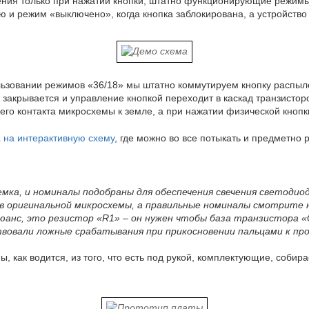
ния только при нажатии кнопки, штатно функционирующие режимы
 и режим «выключено», когда кнопка заблокирована, а устройство 
льзовании режимов «36/18» мы штатно коммутируем кнопку распыле
закрывается и управление кнопкой переходит в каскад транзисторо
го контакта микросхемы к земле, а при нажатии физической кнопк
а на интерактивную схему
, где можно во все потыкать и предметно р
мка, и номиналы подобраны для обеспечения свечения светодио
оригинальной микросхемы, а правильные номиналы смотрите н
юанс, это резистор «R1» – он нужен чтобы база транзистора «Q
вовали ложные срабатывания при прикосновении пальцами к про
, как водится, из того, что есть под рукой, комплектующие, собир