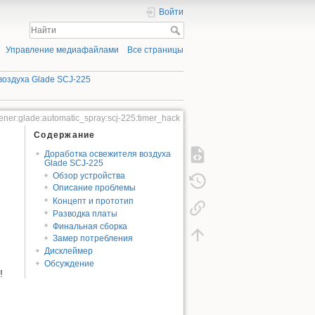
Войти
Управление медиафайлами
Все страницы
воздуха Glade SCJ-225
hener:glade:automatic_spray:scj-225:timer_hack
Содержание
Доработка освежителя воздуха
Glade SCJ-225
Обзор устройства
Описание проблемы
Концепт и прототип
Разводка платы
Финальная сборка
Замер потребления
Дисклеймер
Обсуждение
!