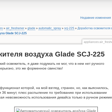
Недавние изменения
es
»
air_freshener
»
glade
»
automatic_spray
»
scj-225
»
Доработка освежителя 
уха Glade SCJ-225
appliances:air_fres
жителя воздуха Glade SCJ-225
ий освежитель, я даже подумать не мог, что в нем нет ручного
серьезно, это же форменное свинство!
ункционал которой, на мой взгляд, странен, но, как выяснилось,
и 36 минут, плюс распыление по требованию при использовании
ная невозможность использования девайса только в ручном режиме