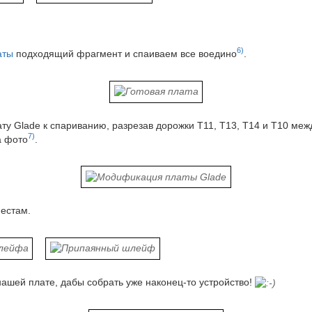
6)
аты
подходящий фрагмент и спаиваем все воедино
.
у Glade к спариванию, разрезав дорожки T11, T13, T14 и T10 ме
7)
а фото
.
естам.
ашей плате, дабы собрать уже наконец-то устройство!