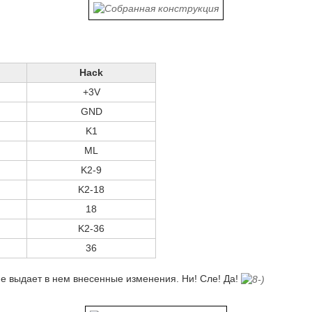
Hack
+3V
GND
K1
ML
K2-9
K2-18
18
K2-36
36
е выдает в нем внесенные изменения. Ни! Сле! Да!