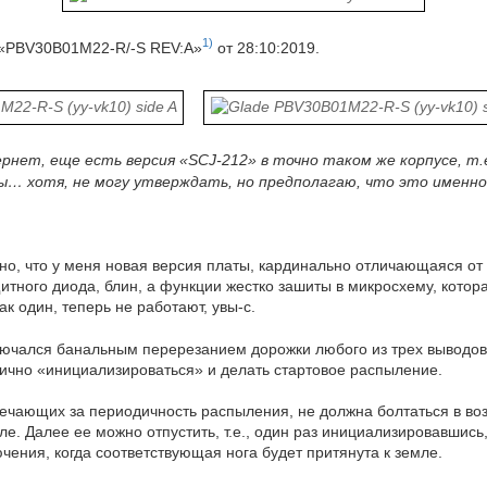
1)
 «PBV30B01M22-R/-S REV:A»
от 28:10:2019.
ернет, еще есть версия «SCJ-212» в точно таком же корпусе, т.
ты… хотя, не могу утверждать, но предполагаю, что это именно
тно, что у меня новая версия платы, кардинально отличающаяся 
щитного диода, блин, а функции жестко зашиты в микросхему, котор
ак один, теперь не работают, увы-с.
ключался банальным перерезанием дорожки любого из трех выводов 
лично «инициализироваться» и делать стартовое распыление.
отвечающих за периодичность распыления, не должна болтаться в во
е. Далее ее можно отпустить, т.е., один раз инициализировавшись
чения, когда соответствующая нога будет притянута к земле.