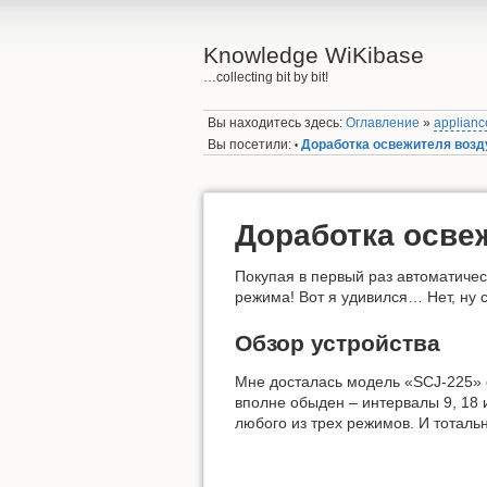
Knowledge WiKibase
…collecting bit by bit!
Вы находитесь здесь:
Оглавление
»
applianc
Вы посетили:
Доработка освежителя возд
•
Доработка осве
Покупая в первый раз автоматическ
режима! Вот я удивился… Нет, ну 
Обзор устройства
Мне досталась модель «SCJ-225» ф
вполне обыден – интервалы 9, 18 
любого из трех режимов. И тоталь