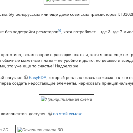
орстка б/у Белорусских или еще даже советских транзисторов КТ31
5)
же без подстройки резисторов
, хотя потребляет… где 3, где 7 мил
 прототипа, встал вопрос о разводке платы и, хотя я пока еще не 
ю обычные макетные платы – не удобно и долго, но дешево и всегд
му, это уже еще то счастье! Надоело же!
чай нагуглил
EasyEDA
, который реально оказался «изи», т.к. я в 
сперва создать недостающие элементы, нарисовать принципиальную 
к компонентов, доступен
по этой ссылке
.