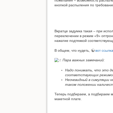
пожелания – возможность распыле
кнопкой распыления по требованию
Вкратце задумка такая – при испо
переключении в режим «9» оптрон 
нажатие подтяжкой соответствующе
В общем, что нудеть,
вот ссылк
Пара важных замечаний:
Надо понимать, что это де
соответствующих режимов 
Неочевидный в симуляции н
таком положении наличест
Теперь подбираем, а подбираем мы
макетной плате.