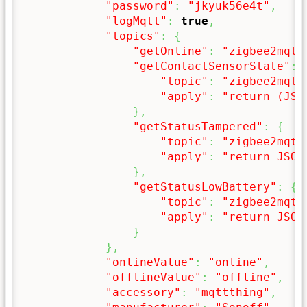
"password"
:
"jkyuk56e4t"
,
"logMqtt"
:
true
,
"topics"
:
{
"getOnline"
:
"zigbee2mqtt
"getContactSensorState"
:
"topic"
:
"zigbee2mqtt
"apply"
:
"return (JSO
}
,
"getStatusTampered"
:
{
"topic"
:
"zigbee2mqtt
"apply"
:
"return JSON
}
,
"getStatusLowBattery"
:
{
"topic"
:
"zigbee2mqtt
"apply"
:
"return JSON
}
}
,
"onlineValue"
:
"online"
,
"offlineValue"
:
"offline"
,
"accessory"
:
"mqttthing"
,