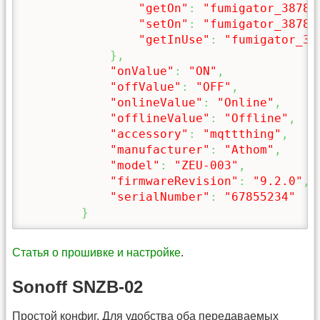
"getOn"
:
"fumigator_3878D
"setOn"
:
"fumigator_3878D
"getInUse"
:
"fumigator_38
}
,
"onValue"
:
"ON"
,
"offValue"
:
"OFF"
,
"onlineValue"
:
"Online"
,
"offlineValue"
:
"Offline"
,
"accessory"
:
"mqttthing"
,
"manufacturer"
:
"Athom"
,
"model"
:
"ZEU-003"
,
"firmwareRevision"
:
"9.2.0"
,
"serialNumber"
:
"67855234"
}
Статья о прошивке и настройке
.
Sonoff SNZB-02
Простой конфиг. Для удобства оба передаваемых