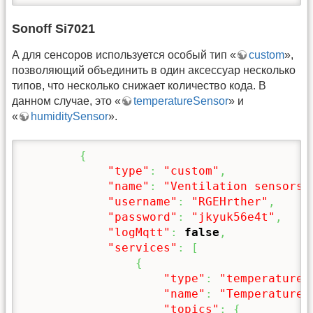
Sonoff Si7021
А для сенсоров используется особый тип «
custom
»,
позволяющий объединить в один аксессуар несколько
типов, что несколько снижает количество кода. В
данном случае, это «
temperatureSensor
» и
«
humiditySensor
».
{
"type"
:
"custom"
,
"name"
:
"Ventilation sensors"
"username"
:
"RGEHrther"
,
"password"
:
"jkyuk56e4t"
,
"logMqtt"
:
false
,
"services"
:
[
{
"type"
:
"temperatureS
"name"
:
"Temperature"
"topics"
:
{