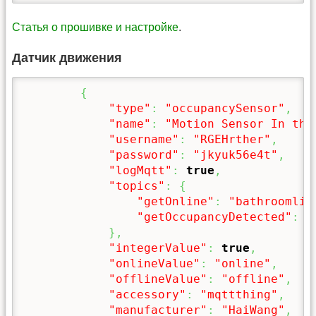
Статья о прошивке и настройке
.
Датчик движения
{
"type"
:
"occupancySensor"
,
"name"
:
"Motion Sensor In the
"username"
:
"RGEHrther"
,
"password"
:
"jkyuk56e4t"
,
"logMqtt"
:
true
,
"topics"
:
{
"getOnline"
:
"bathroomlig
"getOccupancyDetected"
:
"
}
,
"integerValue"
:
true
,
"onlineValue"
:
"online"
,
"offlineValue"
:
"offline"
,
"accessory"
:
"mqttthing"
,
"manufacturer"
:
"HaiWang"
,