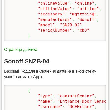
"onlineValue"
:
"online"
,
"offlineValue"
:
"offline"
,
"accessory"
:
"mqttthing"
,
"manufacturer"
:
"Sonoff"
,
"model"
:
"SNZB-02"
,
"serialNumber"
:
"cb0"
}
Страница датчика
.
Sonoff SNZB-04
Базовый код для включения датчика в экосистему
умного дома от Apple.
{
"type"
:
"contactSensor"
,
"name"
:
"Entrance Door Sensor
"username"
:
"RGEHrther"
,