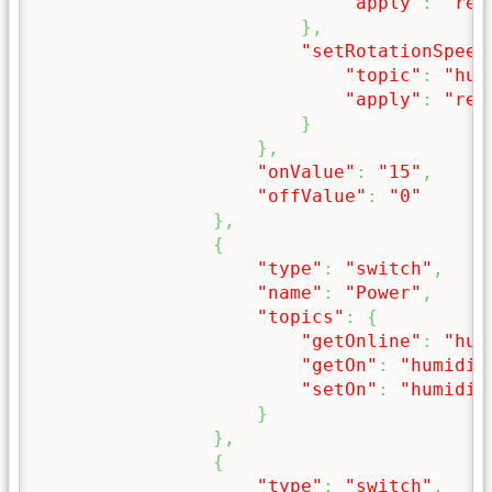
"apply"
:
"ret
}
,
"setRotationSpeed
"topic"
:
"hum
"apply"
:
"ret
}
}
,
"onValue"
:
"15"
,
"offValue"
:
"0"
}
,
{
"type"
:
"switch"
,
"name"
:
"Power"
,
"topics"
:
{
"getOnline"
:
"hum
"getOn"
:
"humidif
"setOn"
:
"humidif
}
}
,
{
"type"
:
"switch"
,