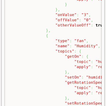
}
}
,
"onValue"
:
"3"
,
"offValue"
:
"0"
,
"otherValueOff"
:
true
}
,
{
"type"
:
"fan"
,
"name"
:
"Humidity"
,
"topics"
:
{
"getOn"
:
{
"topic"
:
"hum
"apply"
:
"ret
}
,
"setOn"
:
"humidif
"getRotationSpeed
"topic"
:
"hum
"apply"
:
"ret
}
,
"setRotationSpeed