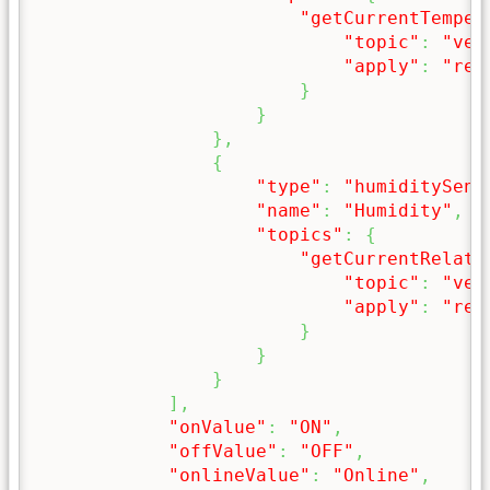
"getCurrentTemper
"topic"
:
"ven
"apply"
:
"ret
}
}
}
,
{
"type"
:
"humiditySens
"name"
:
"Humidity"
,
"topics"
:
{
"getCurrentRelati
"topic"
:
"ven
"apply"
:
"ret
}
}
}
]
,
"onValue"
:
"ON"
,
"offValue"
:
"OFF"
,
"onlineValue"
:
"Online"
,