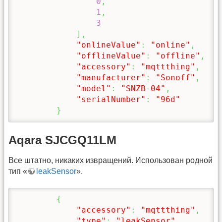
0
,
1
,
3
]
,
"onlineValue"
:
"online"
,
"offlineValue"
:
"offline"
,
"accessory"
:
"mqttthing"
,
"manufacturer"
:
"Sonoff"
,
"model"
:
"SNZB-04"
,
"serialNumber"
:
"96d"
}
Aqara SJCGQ11LM
Все штатно, никаких извращений. Использован родной
тип «
leakSensor
».
{
"accessory"
:
"mqttthing"
,
"type"
:
"leakSensor"
,