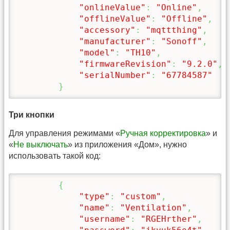
"onlineValue"
:
"Online"
,
"offlineValue"
:
"Offline"
,
"accessory"
:
"mqttthing"
,
"manufacturer"
:
"Sonoff"
,
"model"
:
"TH10"
,
"firmwareRevision"
:
"9.2.0"
,
"serialNumber"
:
"67784587"
}
Три кнопки
Для управления режимами «
Ручная корректировка
» и
«
Не выключать
» из приложения «Дом», нужно
использовать такой код:
{
"type"
:
"custom"
,
"name"
:
"Ventilation"
,
"username"
:
"RGEHrther"
,