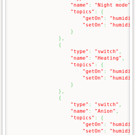
"name"
:
"Night mode"
,
"topics"
:
{
"getOn"
:
"humidif
"setOn"
:
"humidif
}
}
,
{
"type"
:
"switch"
,
"name"
:
"Heating"
,
"topics"
:
{
"getOn"
:
"humidif
"setOn"
:
"humidif
}
}
,
{
"type"
:
"switch"
,
"name"
:
"Anion"
,
"topics"
:
{
"getOn"
:
"humidif
"setOn"
:
"humidif