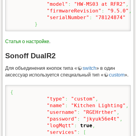
"model"
:
"HW-MS03 at RFR2"
,
"firmwareRevision"
:
"9.5.0"
,
"serialNumber"
:
"78124874"
}
Статья о настройке
.
Sonoff DualR2
Для объединения кнопок типа «
switch
» в один
аксессуар используется специальный тип «
custom
».
{
"type"
:
"custom"
,
"name"
:
"Kitchen Lighting"
,
"username"
:
"RGEHrther"
,
"password"
:
"jkyuk56e4t"
,
"logMqtt"
:
true
,
"services"
:
[