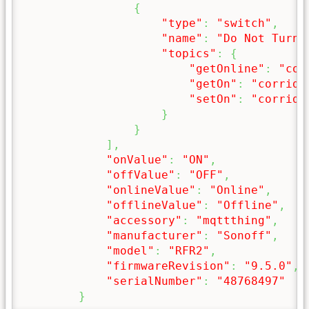
{
"type"
:
"switch"
,
"name"
:
"Do Not Turn 
"topics"
:
{
"getOnline"
:
"cor
"getOn"
:
"corrido
"setOn"
:
"corrido
}
}
]
,
"onValue"
:
"ON"
,
"offValue"
:
"OFF"
,
"onlineValue"
:
"Online"
,
"offlineValue"
:
"Offline"
,
"accessory"
:
"mqttthing"
,
"manufacturer"
:
"Sonoff"
,
"model"
:
"RFR2"
,
"firmwareRevision"
:
"9.5.0"
,
"serialNumber"
:
"48768497"
}