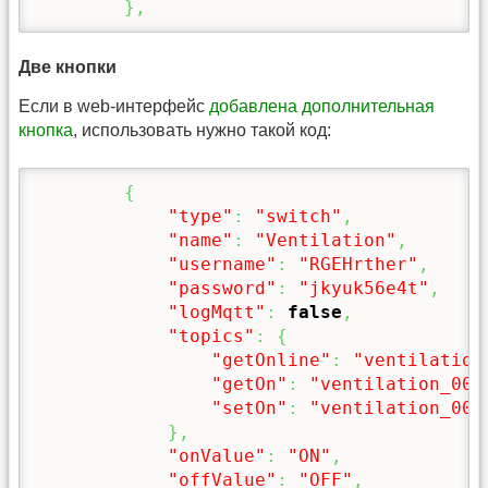
}
,
Две кнопки
Если в web-интерфейс
добавлена дополнительная
кнопка
, использовать нужно такой код:
{
"type"
:
"switch"
,
"name"
:
"Ventilation"
,
"username"
:
"RGEHrther"
,
"password"
:
"jkyuk56e4t"
,
"logMqtt"
:
false
,
"topics"
:
{
"getOnline"
:
"ventilation
"getOn"
:
"ventilation_000
"setOn"
:
"ventilation_000
}
,
"onValue"
:
"ON"
,
"offValue"
:
"OFF"
,