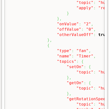
"topic"
:
"hum
"apply"
:
"ret
}
}
,
"onValue"
:
"2"
,
"offValue"
:
"0"
,
"otherValueOff"
:
true
}
,
{
"type"
:
"fan"
,
"name"
:
"Timer"
,
"topics"
:
{
"setOn"
:
{
"topic"
:
"hum
}
,
"getOn"
:
{
"topic"
:
"hum
}
,
"getRotationSpeed
"topic"
:
"hum