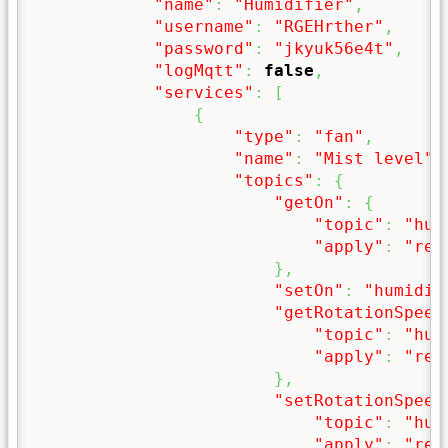
"name"
:
"Humidifier"
,
"username"
:
"RGEHrther"
,
"password"
:
"jkyuk56e4t"
,
"logMqtt"
:
false
,
"services"
:
[
{
"type"
:
"fan"
,
"name"
:
"Mist level"
,
"topics"
:
{
"getOn"
:
{
"topic"
:
"hum
"apply"
:
"ret
}
,
"setOn"
:
"humidif
"getRotationSpeed
"topic"
:
"hum
"apply"
:
"ret
}
,
"setRotationSpeed
"topic"
:
"hum
"apply"
:
"ret