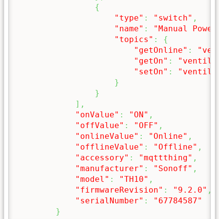
{
"type"
:
"switch"
,
"name"
:
"Manual Power
"topics"
:
{
"getOnline"
:
"ven
"getOn"
:
"ventila
"setOn"
:
"ventila
}
}
]
,
"onValue"
:
"ON"
,
"offValue"
:
"OFF"
,
"onlineValue"
:
"Online"
,
"offlineValue"
:
"Offline"
,
"accessory"
:
"mqttthing"
,
"manufacturer"
:
"Sonoff"
,
"model"
:
"TH10"
,
"firmwareRevision"
:
"9.2.0"
,
"serialNumber"
:
"67784587"
}