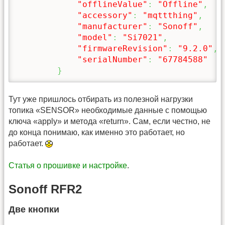
"offlineValue"
:
"Offline"
,
"accessory"
:
"mqttthing"
,
"manufacturer"
:
"Sonoff"
,
"model"
:
"Si7021"
,
"firmwareRevision"
:
"9.2.0"
,
"serialNumber"
:
"67784588"
}
Тут уже пришлось отбирать из полезной нагрузки
топика «SENSOR» необходимые данные с помощью
ключа «apply» и метода «return». Сам, если честно, не
до конца понимаю, как именно это работает, но
работает.
Статья о прошивке и настройке
.
Sonoff RFR2
Две кнопки