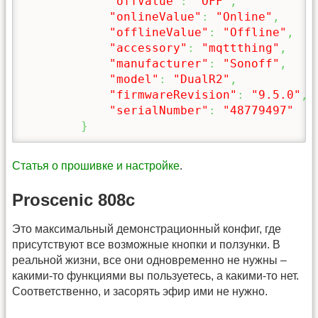
"offValue"
:
"OFF"
,
"onlineValue"
:
"Online"
,
"offlineValue"
:
"Offline"
,
"accessory"
:
"mqttthing"
,
"manufacturer"
:
"Sonoff"
,
"model"
:
"DualR2"
,
"firmwareRevision"
:
"9.5.0"
,
"serialNumber"
:
"48779497"
}
Статья о прошивке и настройке
.
Proscenic 808c
Это максимальный демонстрационный конфиг, где
присутствуют все возможные кнопки и ползунки. В
реальной жизни, все они одновременно не нужны –
какими-то функциями вы пользуетесь, а какими-то нет.
Соответственно, и засорять эфир ими не нужно.