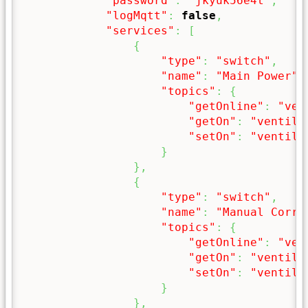
"password"
:
"jkyuk56e4t"
,
"logMqtt"
:
false
,
"services"
:
[
{
"type"
:
"switch"
,
"name"
:
"Main Power"
,
"topics"
:
{
"getOnline"
:
"ven
"getOn"
:
"ventila
"setOn"
:
"ventila
}
}
,
{
"type"
:
"switch"
,
"name"
:
"Manual Corre
"topics"
:
{
"getOnline"
:
"ven
"getOn"
:
"ventila
"setOn"
:
"ventila
}
}
,