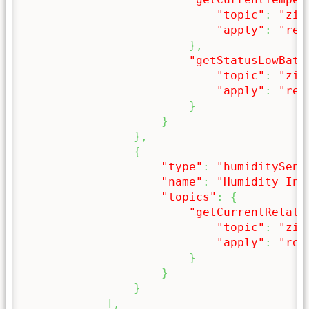
"topic"
:
"zig
"apply"
:
"ret
}
,
"getStatusLowBatt
"topic"
:
"zig
"apply"
:
"ret
}
}
}
,
{
"type"
:
"humiditySens
"name"
:
"Humidity In 
"topics"
:
{
"getCurrentRelati
"topic"
:
"zig
"apply"
:
"ret
}
}
}
]
,