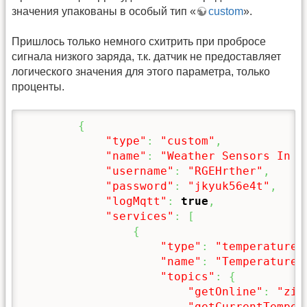
значения упакованы в особый тип «
custom
».
Пришлось только немного схитрить при пробросе
сигнала низкого заряда, т.к. датчик не предоставляет
логического значения для этого параметра, только
проценты.
{
"type"
:
"custom"
,
"name"
:
"Weather Sensors In T
"username"
:
"RGEHrther"
,
"password"
:
"jkyuk56e4t"
,
"logMqtt"
:
true
,
"services"
:
[
{
"type"
:
"temperatureS
"name"
:
"Temperature 
"topics"
:
{
"getOnline"
:
"zig
"getCurrentTemper