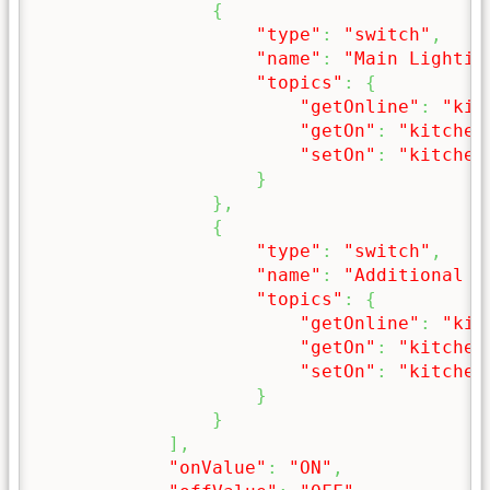
{
"type"
:
"switch"
,
"name"
:
"Main Lightin
"topics"
:
{
"getOnline"
:
"kit
"getOn"
:
"kitchen
"setOn"
:
"kitchen
}
}
,
{
"type"
:
"switch"
,
"name"
:
"Additional L
"topics"
:
{
"getOnline"
:
"kit
"getOn"
:
"kitchen
"setOn"
:
"kitchen
}
}
]
,
"onValue"
:
"ON"
,