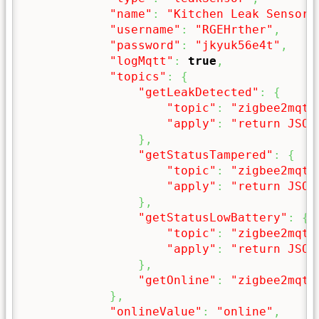
"name"
:
"Kitchen Leak Sensor"
"username"
:
"RGEHrther"
,
"password"
:
"jkyuk56e4t"
,
"logMqtt"
:
true
,
"topics"
:
{
"getLeakDetected"
:
{
"topic"
:
"zigbee2mqtt
"apply"
:
"return JSON
}
,
"getStatusTampered"
:
{
"topic"
:
"zigbee2mqtt
"apply"
:
"return JSON
}
,
"getStatusLowBattery"
:
{
"topic"
:
"zigbee2mqtt
"apply"
:
"return JSON
}
,
"getOnline"
:
"zigbee2mqtt
}
,
"onlineValue"
:
"online"
,