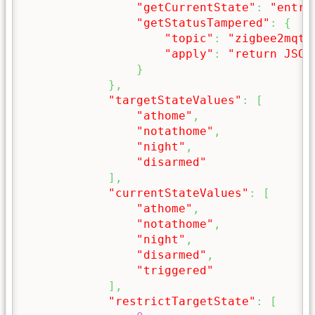
"getCurrentState"
:
"entra
"getStatusTampered"
:
{
"topic"
:
"zigbee2mqtt
"apply"
:
"return JSON
}
}
,
"targetStateValues"
:
[
"athome"
,
"notathome"
,
"night"
,
"disarmed"
]
,
"currentStateValues"
:
[
"athome"
,
"notathome"
,
"night"
,
"disarmed"
,
"triggered"
]
,
"restrictTargetState"
:
[