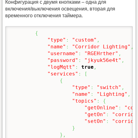
Конфигурация с двумя кнопками – одна для
включения/выключения освещения, вторая для
временного отключения таймера.
{
"type"
:
"custom"
,
"name"
:
"Corridor Lighting"
,
"username"
:
"RGEHrther"
,
"password"
:
"jkyuk56e4t"
,
"logMqtt"
:
true
,
"services"
:
[
{
"type"
:
"switch"
,
"name"
:
"Lighting"
,
"topics"
:
{
"getOnline"
:
"cor
"getOn"
:
"corrido
"setOn"
:
"corrido
}
}
,