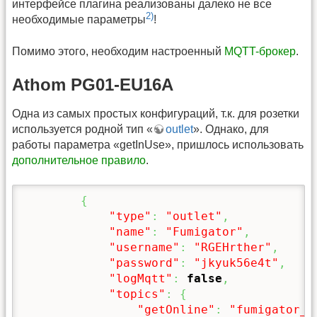
интерфейсе плагина реализованы далеко не все
2)
необходимые параметры
!
Помимо этого, необходим настроенный
MQTT-брокер
.
Athom PG01-EU16A
Одна из самых простых конфигураций, т.к. для розетки
используется родной тип «
outlet
». Однако, для
работы параметра «getInUse», пришлось использовать
дополнительное правило
.
{
"type"
:
"outlet"
,
"name"
:
"Fumigator"
,
"username"
:
"RGEHrther"
,
"password"
:
"jkyuk56e4t"
,
"logMqtt"
:
false
,
"topics"
:
{
"getOnline"
:
"fumigator_3