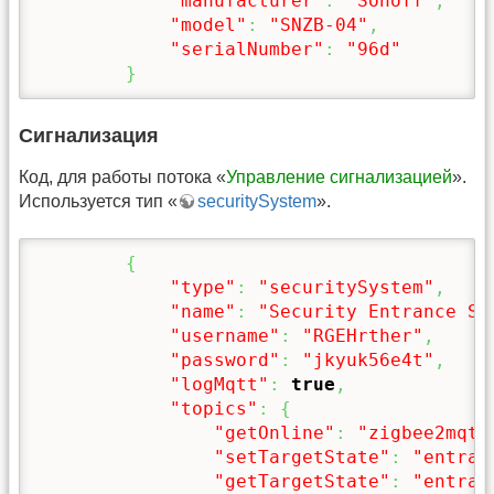
"manufacturer"
:
"Sonoff"
,
"model"
:
"SNZB-04"
,
"serialNumber"
:
"96d"
}
Сигнализация
Код, для работы потока «
Управление сигнализацией
».
Используется тип «
securitySystem
».
{
"type"
:
"securitySystem"
,
"name"
:
"Security Entrance Sy
"username"
:
"RGEHrther"
,
"password"
:
"jkyuk56e4t"
,
"logMqtt"
:
true
,
"topics"
:
{
"getOnline"
:
"zigbee2mqtt
"setTargetState"
:
"entran
"getTargetState"
:
"entran