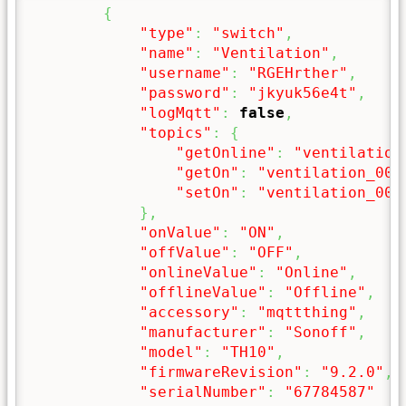
{
"type"
:
"switch"
,
"name"
:
"Ventilation"
,
"username"
:
"RGEHrther"
,
"password"
:
"jkyuk56e4t"
,
"logMqtt"
:
false
,
"topics"
:
{
"getOnline"
:
"ventilation
"getOn"
:
"ventilation_000
"setOn"
:
"ventilation_000
}
,
"onValue"
:
"ON"
,
"offValue"
:
"OFF"
,
"onlineValue"
:
"Online"
,
"offlineValue"
:
"Offline"
,
"accessory"
:
"mqttthing"
,
"manufacturer"
:
"Sonoff"
,
"model"
:
"TH10"
,
"firmwareRevision"
:
"9.2.0"
,
"serialNumber"
:
"67784587"