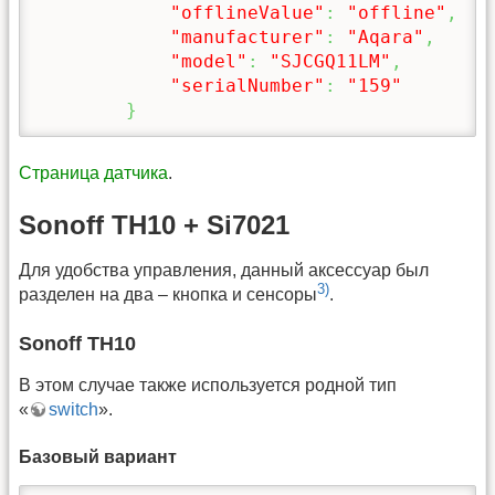
"offlineValue"
:
"offline"
,
"manufacturer"
:
"Aqara"
,
"model"
:
"SJCGQ11LM"
,
"serialNumber"
:
"159"
}
Страница датчика
.
Sonoff TH10 + Si7021
Для удобства управления, данный аксессуар был
3)
разделен на два – кнопка и сенсоры
.
Sonoff TH10
В этом случае также используется родной тип
«
switch
».
Базовый вариант