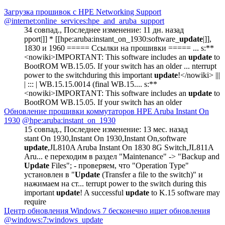
Загрузка прошивок с HPE Networking Support
@internet:online_services:hpe_and_aruba_support
34 совпад.
,
Последнее изменение:
11 дн. назад
pport|]] * [[hpe:aruba:instant_on_1930:software_
update
|]],
1830 и 1960 ===== Ссылки на прошивки ===== ... s:**
<nowiki>IMPORTANT: This software includes an
update
to
BootROM WB.15.05. If your switch has an older ... nterrupt
power to the switchduring this important
update
!</nowiki> |||
| ::: | WB.15.15.0014 (final WB.15.... s:**
<nowiki>IMPORTANT: This software includes an
update
to
BootROM WB.15.05. If your switch has an older
Обновление прошивки коммутаторов HPE Aruba Instant On
1930
@hpe:aruba:instant_on_1930
15 совпад.
,
Последнее изменение:
13 мес. назад
stant On 1930,Instant On 1930,Instant On,software
update
,JL810A Aruba Instant On 1830 8G Switch,JL811A
Aru... е переходим в раздел "Maintenance" -> "Backup and
Update
Files"; - проверяем, что "Operation Type"
установлен в "
Update
(Transfer a file to the switch)" и
нажимаем на ст... terrupt power to the switch during this
important
update
! A successful
update
to K.15 software may
require
Центр обновления Windows 7 бесконечно ищет обновления
@windows:7:windows_update