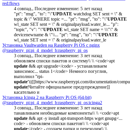
red:flows
4 совпад.
,
Последнее изменение:
5 лет назад
"pt": "msg", "to": "\"
UPDATE
watchdog SET sent = \" &
topic & \" WHERE topic =... "pt": "msg", "to": "\"
UPDATE
wl_state SET sent = \" & originalpayload.water_le... "p":
"topic", "v": "\"
UPDATE
wl_state SET name = \\\"\" &
devicenewname & \"\\... "pt": "msg", "to": "\"
UPDATE
wl_state SET sent = \" & originalpayload.water_le
Установка Vaultwarden на Raspberry Pi OS с nginx
@raspberry_pi:pi_4_model_b:raspberry_pi_os
3 совпад.
,
Последнее изменение:
3 лет назад
обновляем списки пакетов и систему\\ \\ <code>apt
update
&& apt upgrade</code> - устанавливаем
зависимос... status 1</code> Немного погуглив,
выполнил ''rpi-
update
''(([[https://www.raspberrypi.com/documentation/comput
update
|Читайте официальное предупреждение]]
касательно и
Установка Icinga 2 на Raspberry Pi OS (64-bit)
@raspberry_pi:pi_4_model_b:raspberry_pi_os:icinga2
3 совпад.
,
Последнее изменение:
3 лет назад
танавливаем необходимые компоненты\\ \\ <code>apt
update
&& apt -y install apt-transport-https wget gnupg<...
code> - обновляем списки пакетов\\ \\ <code>apt
update
</code> - создаем папки и переходим\\ \\