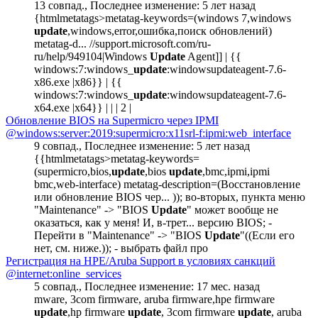
13 совпад.
,
Последнее изменение:
5 лет назад
{htmlmetatags>metatag-keywords=(windows 7,windows
update
,windows,error,ошибка,поиск обновлений)
metatag-d... //support.microsoft.com/ru-
ru/help/949104|Windows
Update
Agent]] | {{
windows:7:windows_
update
:windowsupdateagent-7.6-
x86.exe |x86}} | {{
windows:7:windows_
update
:windowsupdateagent-7.6-
x64.exe |x64}} | | | 2 |
Обновление BIOS на Supermicro через IPMI
@windows:server:2019:supermicro:x11srl-f:ipmi:web_interface
9 совпад.
,
Последнее изменение:
5 лет назад
{{htmlmetatags>metatag-keywords=
(supermicro,bios,
update
,bios
update
,bmc,ipmi,ipmi
bmc,web-interface) metatag-description=(Восстановление
или обновление BIOS чер... )); во-вторых, пункта меню
"Maintenance" -> "BIOS
Update
" может вообще не
оказаться, как у меня! И, в-трет... версию BIOS; -
Перейти в "Maintenance" -> "BIOS
Update
"((Если его
нет, см. ниже.)); - выбрать файл про
Регистрация на HPE/Aruba Support в условиях санкций
@internet:online_services
5 совпад.
,
Последнее изменение:
17 мес. назад
mware, 3com firmware, aruba firmware,hpe firmware
update
,hp firmware
update
, 3com firmware
update
, aruba