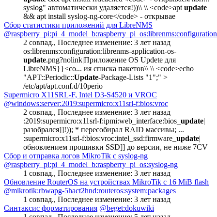
syslog" автоматически удаляется!))\\ \\ <code>apt
update
&& apt install syslog-ng-core</code> - открывае
Сбор статистики приложений для LibreNMS
@raspberry_pi:pi_4_model_b:raspberry_pi_os:librenms:configuration
2 совпад.
,
Последнее изменение:
3 лет назад
os:librenms:configuration:librenms-application-os-
update
.png?nolink|Приложение OS Updete для
LibreNMS}}<co... ия списка пакетов\\ \\ <code>echo
"APT::Periodic::
Update
-Package-Lists "1";" >
/etc/apt/apt.conf.d/10perio
Supermicro X11SRL-F, Intel D3-S4520 и VROC
@windows:server:2019:supermicro:x11srl-f:bios:vroc
2 совпад.
,
Последнее изменение:
3 лет назад
:2019:supermicro:x11srl-f:ipmi:web_interface:bios_
update
|
разобрался]]!)); * пересобирал RAID массивы; ...
:supermicro:x11srl-f:bios:vroc:intel_ssd:firmware_
update
|
обновлением прошивки SSD]] до версии, не ниже 7CV
Сбор и отправка логов MikroTik с syslog-ng
@raspberry_pi:pi_4_model_b:raspberry_pi_os:syslog-ng
1 совпад.
,
Последнее изменение:
3 лет назад
Обновление RouterOS на устройствах MikroTik c 16 MiB flash
@mikrotik:rbwapg-5hact2hnd:routeros:system:packages
1 совпад.
,
Последнее изменение:
3 лет назад
Синтаксис форматирования
@beget:dokuwiki
1 совпад.
,
Последнее изменение:
5 лет назад