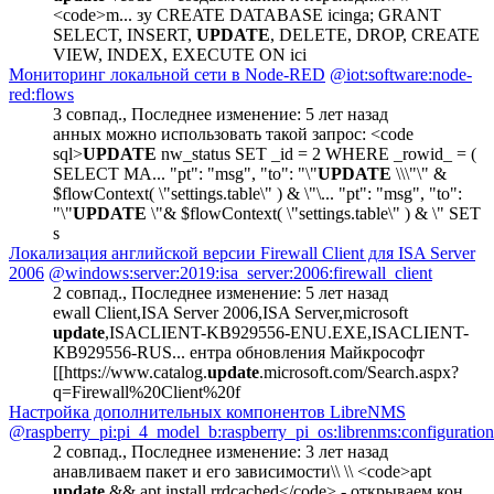
<code>m... зу CREATE DATABASE icinga; GRANT
SELECT, INSERT,
UPDATE
, DELETE, DROP, CREATE
VIEW, INDEX, EXECUTE ON ici
Мониторинг локальной сети в Node-RED
@iot:software:node-
red:flows
3 совпад.
,
Последнее изменение:
5 лет назад
анных можно использовать такой запрос: <code
sql>
UPDATE
nw_status SET _id = 2 WHERE _rowid_ = (
SELECT MA... "pt": "msg", "to": "\"
UPDATE
\\\"\" &
$flowContext( \"settings.table\" ) & \"\... "pt": "msg", "to":
"\"
UPDATE
\"& $flowContext( \"settings.table\" ) & \" SET
s
Локализация английской версии Firewall Client для ISA Server
2006
@windows:server:2019:isa_server:2006:firewall_client
2 совпад.
,
Последнее изменение:
5 лет назад
ewall Client,ISA Server 2006,ISA Server,microsoft
update
,ISACLIENT-KB929556-ENU.EXE,ISACLIENT-
KB929556-RUS... ентра обновления Майкрософт
[[https://www.catalog.
update
.microsoft.com/Search.aspx?
q=Firewall%20Client%20f
Настройка дополнительных компонентов LibreNMS
@raspberry_pi:pi_4_model_b:raspberry_pi_os:librenms:configuration
2 совпад.
,
Последнее изменение:
3 лет назад
анавливаем пакет и его зависимости\\ \\ <code>apt
update
&& apt install rrdcached</code> - открываем кон...