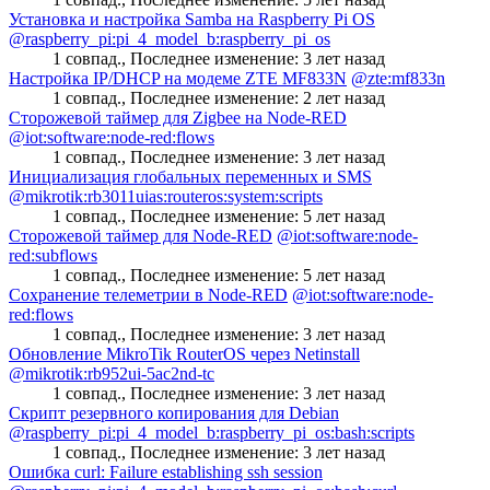
Установка и настройка Samba на Raspberry Pi OS
@raspberry_pi:pi_4_model_b:raspberry_pi_os
1 совпад.
,
Последнее изменение:
3 лет назад
Настройка IP/DHCP на модеме ZTE MF833N
@zte:mf833n
1 совпад.
,
Последнее изменение:
2 лет назад
Сторожевой таймер для Zigbee на Node-RED
@iot:software:node-red:flows
1 совпад.
,
Последнее изменение:
3 лет назад
Инициализация глобальных переменных и SMS
@mikrotik:rb3011uias:routeros:system:scripts
1 совпад.
,
Последнее изменение:
5 лет назад
Сторожевой таймер для Node-RED
@iot:software:node-
red:subflows
1 совпад.
,
Последнее изменение:
5 лет назад
Сохранение телеметрии в Node-RED
@iot:software:node-
red:flows
1 совпад.
,
Последнее изменение:
3 лет назад
Обновление MikroTik RouterOS через Netinstall
@mikrotik:rb952ui-5ac2nd-tc
1 совпад.
,
Последнее изменение:
3 лет назад
Скрипт резервного копирования для Debian
@raspberry_pi:pi_4_model_b:raspberry_pi_os:bash:scripts
1 совпад.
,
Последнее изменение:
3 лет назад
Ошибка curl: Failure establishing ssh session