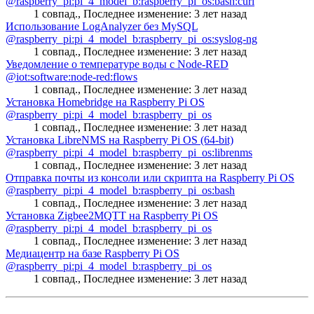
@raspberry_pi:pi_4_model_b:raspberry_pi_os:bash:curl
1 совпад.
,
Последнее изменение:
3 лет назад
Использование LogAnalyzer без MySQL
@raspberry_pi:pi_4_model_b:raspberry_pi_os:syslog-ng
1 совпад.
,
Последнее изменение:
3 лет назад
Уведомление о температуре воды с Node-RED
@iot:software:node-red:flows
1 совпад.
,
Последнее изменение:
3 лет назад
Установка Homebridge на Raspberry Pi OS
@raspberry_pi:pi_4_model_b:raspberry_pi_os
1 совпад.
,
Последнее изменение:
3 лет назад
Установка LibreNMS на Raspberry Pi OS (64-bit)
@raspberry_pi:pi_4_model_b:raspberry_pi_os:librenms
1 совпад.
,
Последнее изменение:
3 лет назад
Отправка почты из консоли или скрипта на Raspberry Pi OS
@raspberry_pi:pi_4_model_b:raspberry_pi_os:bash
1 совпад.
,
Последнее изменение:
3 лет назад
Установка Zigbee2MQTT на Raspberry Pi OS
@raspberry_pi:pi_4_model_b:raspberry_pi_os
1 совпад.
,
Последнее изменение:
3 лет назад
Медиацентр на базе Raspberry Pi OS
@raspberry_pi:pi_4_model_b:raspberry_pi_os
1 совпад.
,
Последнее изменение:
3 лет назад