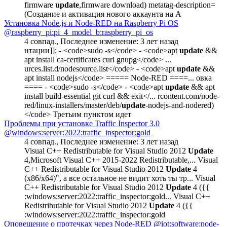
firmware
update
,firmware download) metatag-description=
(Создание и активация нового аккаунта на A
Установка Node.js и Node-RED на Raspberry Pi OS
@raspberry_pi:pi_4_model_b:raspberry_pi_os
4 совпад.
,
Последнее изменение:
3 лет назад
нтации]]: - <code>sudo -s</code> - <code>apt
update
&&
apt install ca-certificates curl gnupg</code> ...
urces.list.d/nodesource.list</code> - <code>apt
update
&&
apt install nodejs</code> ===== Node-RED ====... овка
==== - <code>sudo -s</code> - <code>apt
update
&& apt
install build-essential git curl && exit</... rcontent.com/node-
red/linux-installers/master/deb/
update
-nodejs-and-nodered)
</code> Третьим пунктом идет
Проблемы при установке Traffic Inspector 3.0
@windows:server:2022:traffic_inspector:gold
4 совпад.
,
Последнее изменение:
3 лет назад
Visual C++ Redistributable for Visual Studio 2012
Update
4,Microsoft Visual C++ 2015-2022 Redistributable,... Visual
C++ Redistributable for Visual Studio 2012
Update
4
(x86/x64)", а все остальное не видит хоть ты тр... Visual
C++ Redistributable for Visual Studio 2012
Update
4 ({{
:windows:server:2022:traffic_inspector:gold... Visual C++
Redistributable for Visual Studio 2012
Update
4 ({{
:windows:server:2022:traffic_inspector:gold
Оповещение о протечках через Node-RED
@iot:software:node-