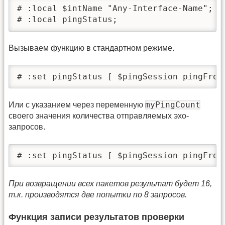
# :local $intName "Any-Interface-Name";

# :local pingStatus;
Вызываем функцию в стандартном режиме.
# :set pingStatus [ $pingSession pingFrom
myPingCount
Или с указанием через переменную
своего значения количества отправляемых эхо-
запросов.
# :set pingStatus [ $pingSession pingFrom
При возвращении всех пакетов результат будет 16,
т.к. производятся две попытки по 8 запросов.
Функция записи результатов проверки