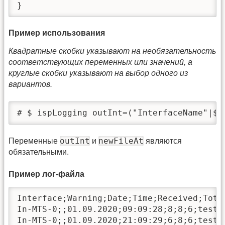
}
Пример использования
Квадратные скобки указывают на необязательность
соответствующих переменных или значений, а
круглые скобки указывают на выбор одного из
вариантов.
# $ ispLogging outInt=("InterfaceName"|$e
outInt
newFileAt
Переменные
и
являются
обязательными.
Пример лог-файла
Interface;Warning;Date;Time;Received;Total
In-MTS-0;;01.09.2020;09:09:28;8;8;6;test-m
In-MTS-0;;01.09.2020;21:09:29;6;8;6;test-m