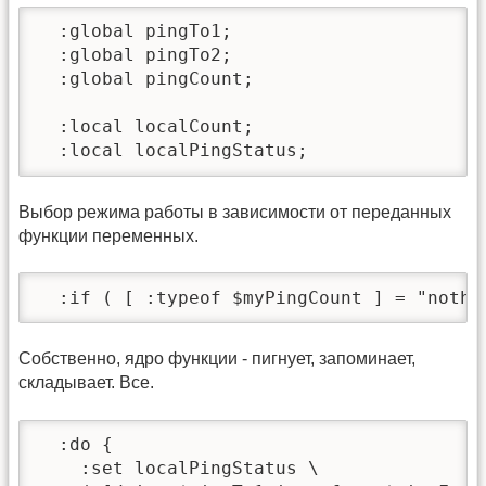
  :global pingTo1;

  :global pingTo2;

  :global pingCount;

  :local localCount;

  :local localPingStatus;
Выбор режима работы в зависимости от переданных
функции переменных.
  :if ( [ :typeof $myPingCount ] = "nothi
Собственно, ядро функции - пигнует, запоминает,
складывает. Все.
  :do {

    :set localPingStatus \
