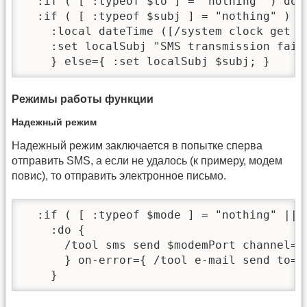
  :if ( [ :typeof $to ] = "nothing" ) do=
  :if ( [ :typeof $subj ] = "nothing" ) do
    :local dateTime ([/system clock get d
    :set localSubj "SMS transmission faile
    } else={ :set localSubj $subj; }
Режимы работы функции
Надежный режим
Надежный режим заключается в попытке сперва
отправить SMS, а если не удалось (к примеру, модем
повис), то отправить электронное письмо.
  :if ( [ :typeof $mode ] = "nothing" || $
    :do {

      /tool sms send $modemPort channel=$
      } on-error={ /tool e-mail send to=$
    }