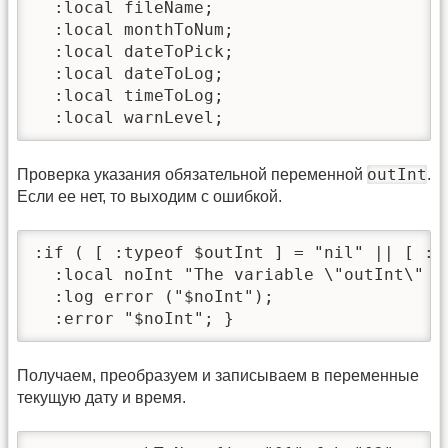
  :local fileName;

  :local monthToNum;

  :local dateToPick;

  :local dateToLog;

  :local timeToLog;

  :local warnLevel;
outInt
Проверка указания обязательной переменной
.
Если ее нет, то выходим с ошибкой.
:if ( [ :typeof $outInt ] = "nil" || [ :t
  :local noInt "The variable \"outInt\" i
  :log error ("$noInt");

  :error "$noInt"; }
Получаем, преобразуем и записываем в переменные
текущую дату и время.