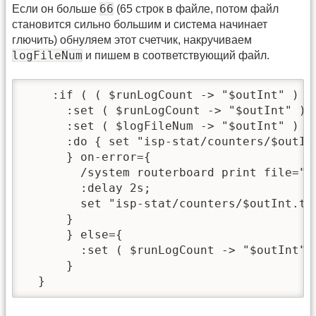
66
Если он больше
(65 строк в файле, потом файл
становится сильно большим и система начинает
глючить) обнуляем этот счетчик, накручиваем
logFileNum
и пишем в соответствующий файл.
    :if ( ( $runLogCount -> "$outInt" ) =
      :set ( $runLogCount -> "$outInt" ) 0
      :set ( $logFileNum -> "$outInt" ) (
      :do { set "isp-stat/counters/$outIn
      } on-error={

        /system routerboard print file="is
        :delay 2s;

        set "isp-stat/counters/$outInt.tx
      }

      } else={

        :set ( $runLogCount -> "$outInt" 
      }

  }