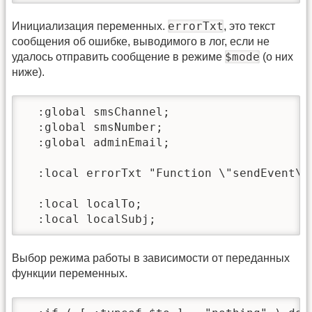
errorTxt
Инициализация переменных.
, это текст
сообщения об ошибке, выводимого в лог, если не
$mode
удалось отправить сообщение в режиме
(о них
ниже).
  :global smsChannel;

  :global smsNumber;

  :global adminEmail;

  :local errorTxt "Function \"sendEvent\"
  :local localTo;

  :local localSubj;
Выбор режима работы в зависимости от переданных
функции переменных.