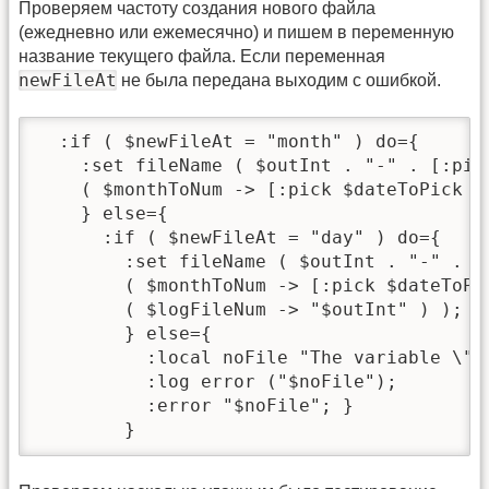
Проверяем частоту создания нового файла
(ежедневно или ежемесячно) и пишем в переменную
название текущего файла. Если переменная
newFileAt
не была передана выходим с ошибкой.
  :if ( $newFileAt = "month" ) do={

    :set fileName ( $outInt . "-" . [:pic
    ( $monthToNum -> [:pick $dateToPick 0
    } else={

      :if ( $newFileAt = "day" ) do={

        :set fileName ( $outInt . "-" . [
        ( $monthToNum -> [:pick $dateToPi
        ( $logFileNum -> "$outInt" ) );

        } else={

          :local noFile "The variable \"n
          :log error ("$noFile");

          :error "$noFile"; }

        }