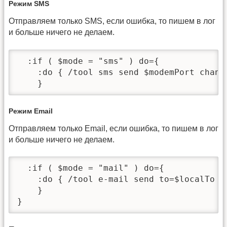
Режим SMS
Отправляем только SMS, если ошибка, то пишем в лог
и больше ничего не делаем.
  :if ( $mode = "sms" ) do={

    :do { /tool sms send $modemPort chann
    }
Режим Email
Отправляем только Email, если ошибка, то пишем в лог
и больше ничего не делаем.
  :if ( $mode = "mail" ) do={

    :do { /tool e-mail send to=$localTo s
    }

}