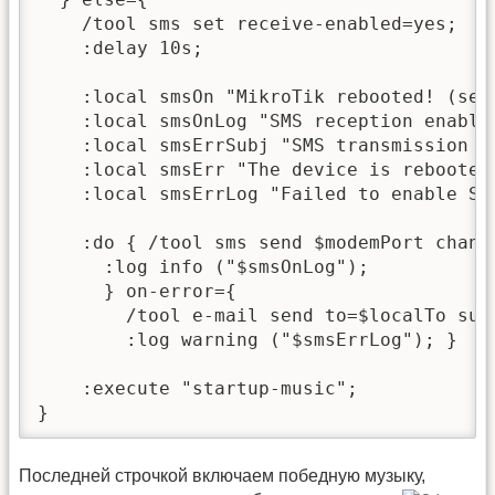
    /tool sms set receive-enabled=yes;

    :delay 10s;

    :local smsOn "MikroTik rebooted! (sen
    :local smsOnLog "SMS reception enabled
    :local smsErrSubj "SMS transmission fa
    :local smsErr "The device is rebooted
    :local smsErrLog "Failed to enable SMS
    :do { /tool sms send $modemPort chann
      :log info ("$smsOnLog");

      } on-error={

        /tool e-mail send to=$localTo sub
        :log warning ("$smsErrLog"); }

    :execute "startup-music";

}
Последней строчкой включаем победную музыку,