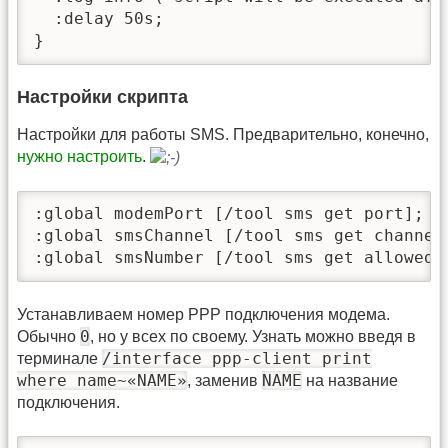
  :delay 50s;

}
Настройки скрипта
Настройки для работы SMS. Предварительно, конечно,
нужно настроить
.
:global modemPort [/tool sms get port];

:global smsChannel [/tool sms get channel]
:global smsNumber [/tool sms get allowed-
Устанавливаем номер PPP подключения модема.
0
Обычно
, но у всех по своему. Узнать можно введя в
/interface ppp-client print
терминале
where name~«NAME»
NAME
, заменив
на название
подключения.