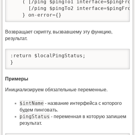
    ( [/ping $pingTo1 interface=$pingFrom 
      [/ping $pingTo2 interface=$pingFrom 
    } on-error={}
Возвращает скрипту, вызвавшему эту функцию,
результат.
:return $localPingStatus;

}
Примеры
Инициализируем обязательные переменные.
$intName
- название интерфейса с которого
будем пинговать.
pingStatus
- переменная в которую запишем
результат.