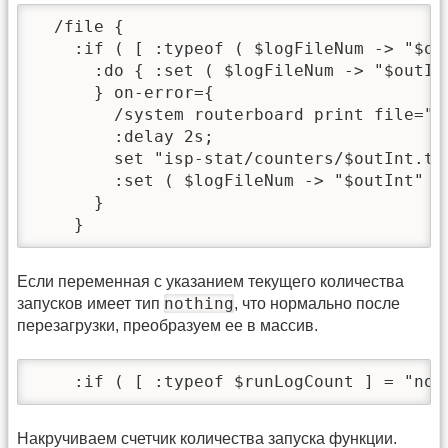
  /file {

    :if ( [ :typeof ( $logFileNum -> "$out
      :do { :set ( $logFileNum -> "$outIn
      } on-error={

        /system routerboard print file="is
        :delay 2s;

        set "isp-stat/counters/$outInt.txt
        :set ( $logFileNum -> "$outInt" )
      }

    }
Если переменная с указанием текущего количества
nothing
запусков имеет тип
, что нормально после
перезагрузки, преобразуем ее в массив.
    :if ( [ :typeof $runLogCount ] = "not
Накручиваем счетчик количества запуска функции.