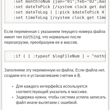
  :set monthToNum {jan="01";feb="02";mar=
  :set dateToPick [/system clock get date]
  :set dateToLog ( [:pick $dateToPick 4 6
  :set timeToLog [/system clock get time]
Если переменная с указанием текущего номера файла
nothing
имеет тип
, что нормально после
перезагрузки, преобразуем ее в массив.
  :if ( [ :typeof $logFileNum ] = "nothin
Заполняем эту переменную из файла. Если файла нет,
0
создаем его и устанавливаем счетчик в
.
Для каждого интерфейса используется
соответствующий указатель в массиве.
Задержка нужна, чтобы система успела записать
файл иначе вылетаем с ошибкой.