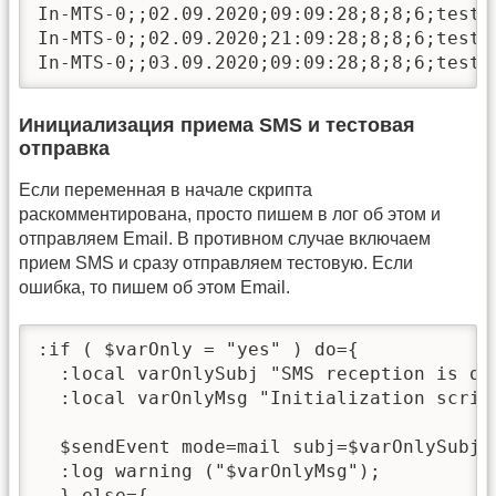
In-MTS-0;;02.09.2020;09:09:28;8;8;6;test-m
In-MTS-0;;02.09.2020;21:09:28;8;8;6;test-m
In-MTS-0;;03.09.2020;09:09:28;8;8;6;test-
Инициализация приема SMS и тестовая
отправка
Если переменная в начале скрипта
раскомментирована, просто пишем в лог об этом и
отправляем Email. В противном случае включаем
прием SMS и сразу отправляем тестовую. Если
ошибка, то пишем об этом Email.
:if ( $varOnly = "yes" ) do={

  :local varOnlySubj "SMS reception is off
  :local varOnlyMsg "Initialization scrip
  $sendEvent mode=mail subj=$varOnlySubj m
  :log warning ("$varOnlyMsg");

  } else={
