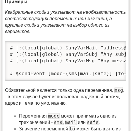
Примеры
Квадратные скобки указывают на необязательность
соответствующих переменных или значений, а
круглые скобки указывают на выбор одного из
вариантов.
# [:(local|global) $anyVarMail "address@do
# [:(local|global) $anyVarSubj "Any subjec
# [:(local|global) $anyVarMsg "Any message
# $sendEvent [mode=(sms|mail|safe)] [to=(
msg
Обязательной является только одна переменная,
,
- в этом случае будет использован надежный режим,
адрес и тема по умолчанию.
mode
Переменная
может принимать одно из
sms
mail
safe
трех значений -
,
или
.
to
Значение переменной
может быть взято из