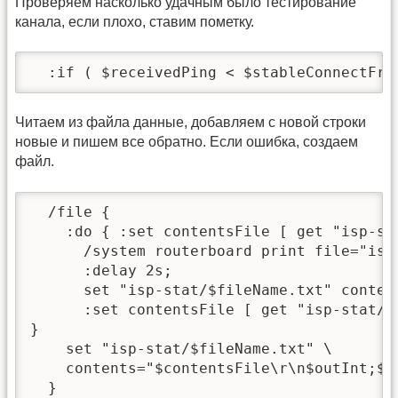
Проверяем насколько удачным было тестирование
канала, если плохо, ставим пометку.
  :if ( $receivedPing < $stableConnectFro
Читаем из файла данные, добавляем с новой строки
новые и пишем все обратно. Если ошибка, создаем
файл.
  /file {

    :do { :set contentsFile [ get "isp-st
      /system routerboard print file="isp-
      :delay 2s;

      set "isp-stat/$fileName.txt" conten
      :set contentsFile [ get "isp-stat/$f
}

    set "isp-stat/$fileName.txt" \

    contents="$contentsFile\r\n$outInt;$w
  }
