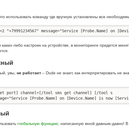
 это использовать команду где вручную установлены все необходи
=2 "+79991234567" message="Service [Probe.Name] on [Devi
каких-либо настроек на устройстве, в мониторинге придется меня
ется.
жный
ый, увы,
не работает
– Dude не знает, как интерпретировать не з
et port] channel=[/tool sms get channel] [/tool s

age="Service [Probe.Name] on [Device.Name] is now [Servi
ный
ользовать
глобальную функцию
, написанную мной давным-давно! В 