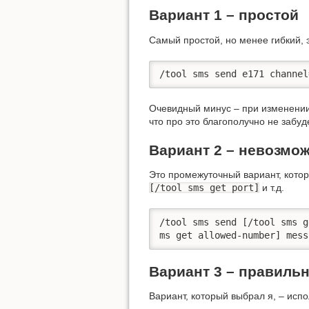
Вариант 1 – простой
Самый простой, но менее гибкий,
/tool sms send e171 channel
Очевидный минус – при изменении 
что про это благополучно не забуд
Вариант 2 – невозмо
Это промежуточный вариант, котор
[/tool sms get port]
и т.д.
/tool sms send [/tool sms g
ms get allowed-number] mess
Вариант 3 – правиль
Вариант, который выбрал я, – исп