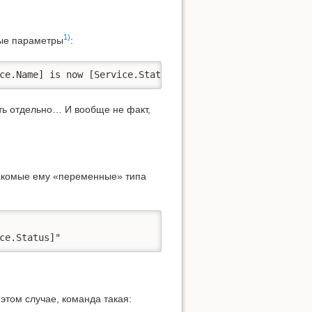
1)
мые параметры
:
ce.Name] is now [Service.Status]"
ть отдельно… И вообще не факт,
накомые ему «переменные» типа
ce.Status]"
этом случае, команда такая: