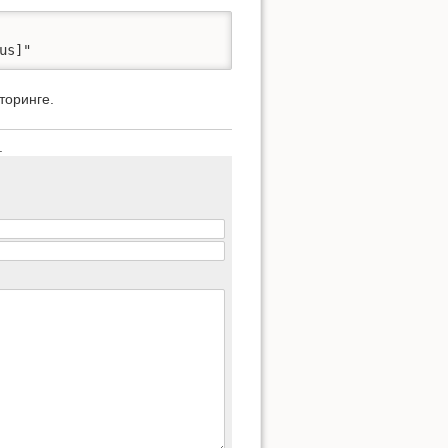
us]"
торинге.
.