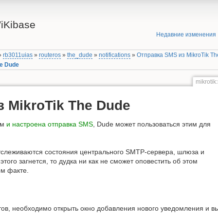
iKibase
Недавние изменения
»
rb3011uias
»
routeros
»
the_dude
»
notifications
»
Отправка SMS из MikroTik T
he Dude
mikrotik
 MikroTik The Dude
ем
и настроена отправка SMS
, Dude может пользоваться этим для
тслеживаются состояния центрального SMTP-сервера, шлюза и
з этого загнется, то дудка ни как не сможет оповестить об этом
ом факте.
ов, необходимо открыть окно добавления нового уведомления и выб