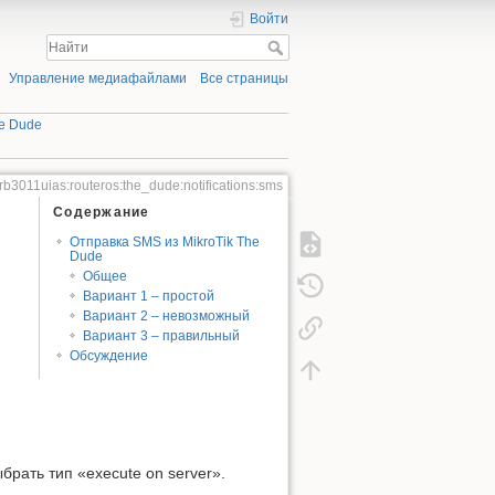
Войти
Управление медиафайлами
Все страницы
he Dude
:rb3011uias:routeros:the_dude:notifications:sms
Содержание
Отправка SMS из MikroTik The
Dude
Общее
Вариант 1 – простой
Вариант 2 – невозможный
Вариант 3 – правильный
Обсуждение
рать тип «execute on server».